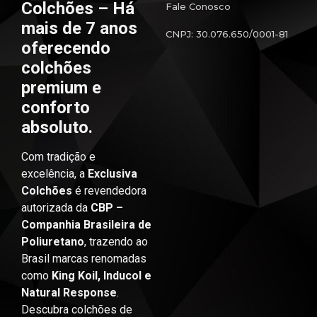
Colchões – Há
Fale Conosco
mais de 7 anos
CNPJ: 30.076.650/0001-81
oferecendo
colchões
premium e
conforto
absoluto.
Com tradição e
excelência, a
Exclusiva
Colchões
é revendedora
autorizada da
CBP –
Companhia Brasileira de
Poliuretano
, trazendo ao
Brasil marcas renomadas
como
King Koil, Inducol e
Natural Response
.
Descubra colchões de