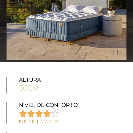
ALTURA
36CM
NÍVEL DE CONFORTO





FIRME | MACIO