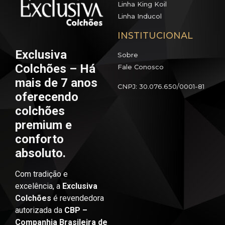
Linha King Koil
Linha Inducol
INSTITUCIONAL
Exclusiva
Sobre
Colchões – Há
Fale Conosco
mais de 7 anos
CNPJ: 30.076.650/0001-81
oferecendo
colchões
premium e
conforto
absoluto.
Com tradição e
excelência, a
Exclusiva
Colchões
é revendedora
autorizada da
CBP –
Companhia Brasileira de