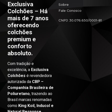
Exclusiva
Sobre
Colchões – Há
Fale Conosco
mais de 7 anos
CNPJ: 30.076.650/0001-81
oferecendo
colchões
premium e
conforto
absoluto.
Com tradição e
excelência, a
Exclusiva
Colchões
é revendedora
autorizada da
CBP –
Companhia Brasileira de
Poliuretano
, trazendo ao
Brasil marcas renomadas
como
King Koil, Inducol e
Natural Response
.