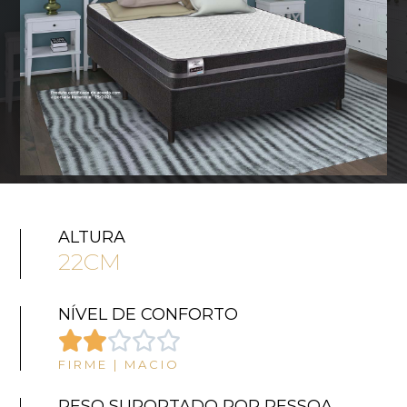
ALTURA
22CM
NÍVEL DE CONFORTO





FIRME | MACIO
PESO SUPORTADO POR PESSOA